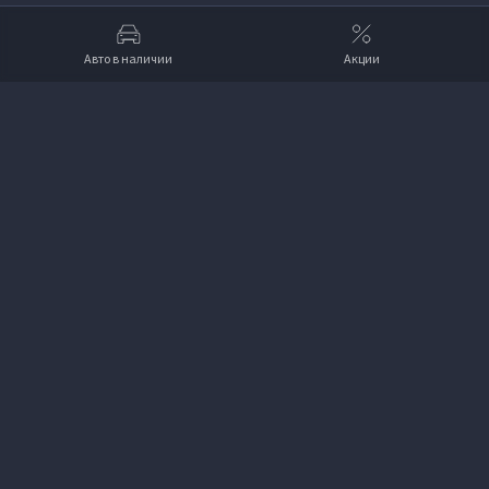
Авто в наличии
Акции
Вверх
VOYAH Авилон
+7 (495) 730-00-22