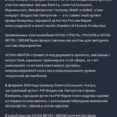
участие мировые звёзды балета, солисты Большого,
Мариинского, Михайловского театров, МАМТ и НОВАТ. «Гала-
концерт. Владислав Лантратов» — это совместный проект
примы-балерины, народной артистки России Марии
Александровой и агентства De Chambre Art Events Production.
Премиальные электромобили VOYAH СТРАСТЬ / PASSION и VOYAH
МЕЧТА / DREAM были предоставлены как шаттлы для звёздного
состава мероприятия.
VOYAH АВИЛОН стремится поддерживать проекты, связанные с
искусством, идеально гармонируя в этой сфере, за счёт
уникального сочетания изысканного дизайна,
непревзойденного качества и революционного уровня
технологий автомобилей.
В феврале 2024 года премьер балета Большого театра,
заслуженный артист РФ Владислав Лантратов и прима-
балерина, народная артистка РФ Мария Александрова одними
из первых познакомились с роскошным гибридным минивэном
VOYAH МЕЧТА / DREAM в VOYAH АВИЛОН.
В новой версии VOYAH МЕЧТА / DREAM получил батарею