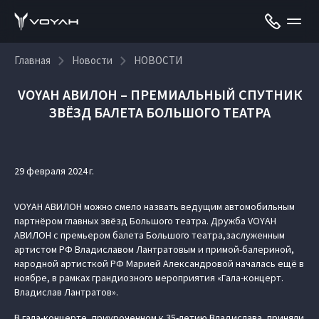
Главная
Новости
НОВОСТИ
VOYAH АВИЛОН – ПРЕМИАЛЬНЫЙ СПУТНИК
ЗВЁЗД БАЛЕТА БОЛЬШОГО ТЕАТРА
29 февраля 2024 г.
VOYAH АВИЛОН можно смело назвать ведущим автомобильным
партнёром главных звёзд Большого театра. Дружба VOYAH
АВИЛОН с премьером балета Большого театра,заслуженным
артистом РФ Владиславом Лантратовым и примой-балериной,
народной артисткой РФ Марией Александровой началась ещё в
ноябре, в рамках грандиозного мероприятия «Гала-концерт.
Владислав Лантратов».
В гала-концерте, приуроченном к 35-летию Владислава, приняли