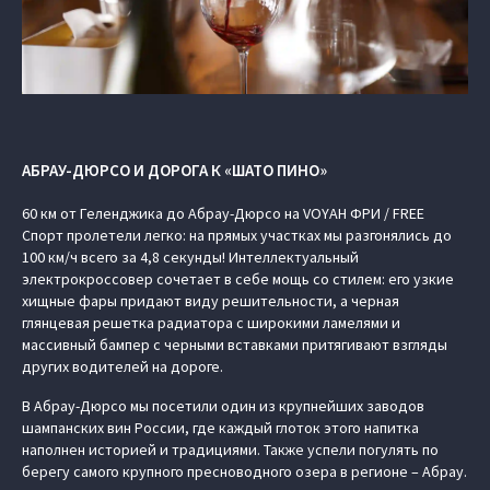
АБРАУ-ДЮРСО И ДОРОГА К «ШАТО ПИНО»
60 км от Геленджика до Абрау-Дюрсо на VOYAH ФРИ / FREE
Спорт пролетели легко: на прямых участках мы разгонялись до
100 км/ч всего за 4,8 секунды! Интеллектуальный
электрокроссовер сочетает в себе мощь со стилем: его узкие
хищные фары придают виду решительности, а черная
глянцевая решетка радиатора с широкими ламелями и
массивный бампер с черными вставками притягивают взгляды
других водителей на дороге.
В Абрау-Дюрсо мы посетили один из крупнейших заводов
шампанских вин России, где каждый глоток этого напитка
наполнен историей и традициями. Также успели погулять по
берегу самого крупного пресноводного озера в регионе – Абрау.