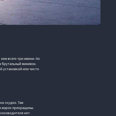
нем всего три имени. Но
а брутальный минивэн.
ой установкой или чисто
на скудно. Там
их марок прекращены.
производителя нет.