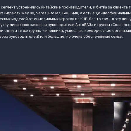
 сегмент устремились китайские производители, и битва за клиента т
«играют» Wey 80, Seres Aito M7, GAC GM8, а есть еще «неофициальный»
сных моделей от иных сильных игроков из КНР. Да что там – в эту ни
ыпуску минивэнов заявляли руководители АвтоВАЗа и группы «Соллерс».
и одни и те же группы: чиновники, успешные коммерческие организац
своих руководителей) или большие, но очень обеспеченные семьи.