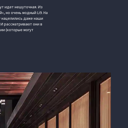
ут идет нешуточная. Из
, но очень модный Li9. На
шу нацелились даже наши
 И рассматривают они в
ии (которые могут