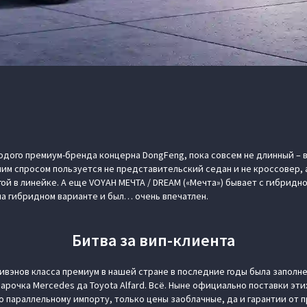
дого премиум-бренда концерна DongFeng, пока совсем не длинный – в 
им спросом пользуется не представительский седан и не кроссовер, 
ой в линейке. А еще VOYAH МЕЧТА / DREAM («Мечта») бывает с гибридн
на гибридном варианте и был… очень впечатлен.
Битва за вип-клиента
ивэнов класса премиум в нашей стране в последние годы была заполне
арочка Mercedes да Toyota Alfard. Всё. Ныне официально поставки эт
о параллельному импорту, только цены заоблачные, да и гарантии от 