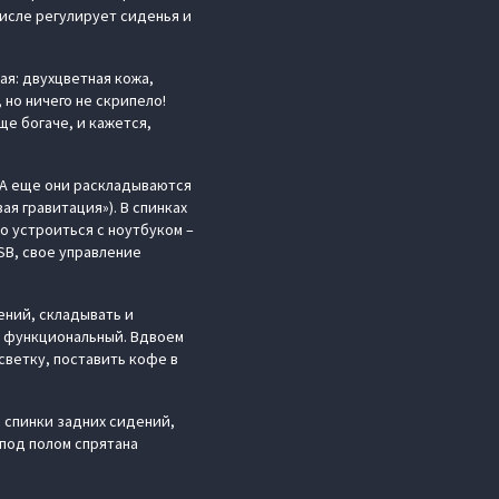
числе регулирует сиденья и
ая: двухцветная кожа,
 но ничего не скрипело!
е богаче, и кажется,
 А еще они раскладываются
ая гравитация»). В спинках
о устроиться с ноутбуком –
SB, свое управление
ений, складывать и
не функциональный. Вдвоем
светку, поставить кофе в
 спинки задних сидений,
 под полом спрятана