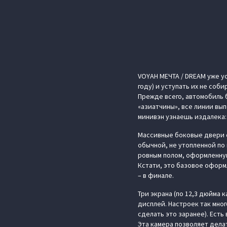
VOYAH МЕЧТА / DREAM уже у
году) и уступать их не соб
Прежде всего, автомобиль б
«азиатчины», все линии вы
минивэн узнаешь издалека:
Массивные боковые двери с
обычной, не утопленной по
ровным полом, оформленную
Кстати, это базовое оформл
– в финале.
Три экрана (по 12,3 дюйма
дисплей. Настроек так мно
сделать это заранее). Ест
Эта камера позволяет дела