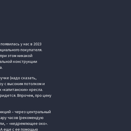
оявилась у нас в 2023
нциального покупателя.
 при этом никакой
нальной конструкции
а.
учке (надо сказать,
ру с высоким потолком и
 «капитанских» кресла.
придется. Впрочем, про цену
ункций – через центральный
пару часов (рекомендую
ли, – «недремлющее око».
 А еще с ее помощью