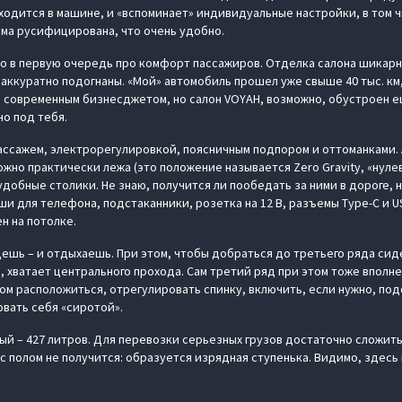
ходится в машине, и «‎вспоминает» индивидуальные настройки, в том 
ма русифицирована, что очень удобно.
то в первую очередь про комфорт пассажиров. Отделка салона шикарн
 аккуратно подогнаны. «Мой» автомобиль прошел уже свыше 40 тыс. км,
 современным бизнесджетом, но салон VOYAH, возможно, обустроен ещ
но под тебя.
массажем, электрорегулировкой, поясничным подпором и оттоманками.
ожно практически лежа (это положение называется Zero Gravity, «нулев
добные столики. Не знаю, получится ли пообедать за ними в дороге, н
ши для телефона, подстаканники, розетка на 12 В, разъемы Type-C и U
н на потолке.
дешь – и отдыхаешь. При этом, чтобы добраться до третьего ряда сид
о, хватает центрального прохода. Сам третий ряд при этом тоже впол
ом расположиться, отрегулировать спинку, включить, если нужно, под
овать себя «сиротой».
ый – 427 литров. Для перевозки серьезных грузов достаточно сложить
с полом не получится: образуется изрядная ступенька. Видимо, здесь