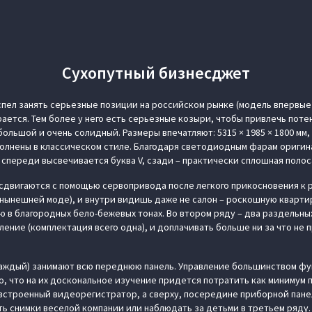
Сухопутный бизнесджет
спел занять серьезные позиции на российском рынке (модель впервые п
ирается. Тем более у него есть серьезные козыри, чтобы привлечь поте
ольшой и очень солидный. Размеры впечатляют: 5315 × 1985 × 1800 мм,
полнены в классическом стиле. Благодаря светодиодным фарам ориги
 спереди высвечивается буква V, сзади – практически сплошная полос
двигаются с помощью сервопривода после легкого прикосновения к р
 нынешней моде), и внутри видишь даже не салон – роскошную кварти
 в благородных бело-бежевых тонах. Во втором ряду – два раздельных
ение (комплектация всего одна), и доплачивать больше ни за что не 
 каждый) занимают всю переднюю панель. Управление большинством ф
го, что на их доскональное изучение придется потратить как минимум 
ь встроенный видеорегистратор, а сверху, посередине приборной пане
ть снимки веселой компании или наблюдать за детьми в третьем ряду.