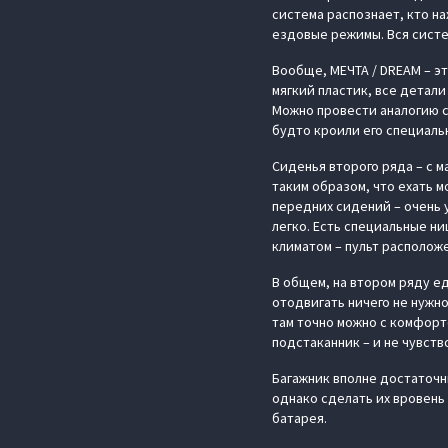
система распознает, кто на
ездовые режимы. Вся систе
Вообще, МЕЧТА / DREAM – э
мягкий пластик, все детали
Можно провести аналогию с
будто кроили его специаль
Сиденья второго ряда – с 
таким образом, что ехать м
передних сидений – очень у
легко. Есть специальные ни
климатом – пульт расположе
В общем, на втором ряду е
отодвигать ничего не нужн
там точно можно с комфорт
подстаканник – и не чувств
Багажник вполне достаточн
однако сделать их вровень 
батарея.