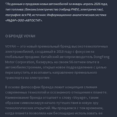
1
По данным о продажах новых автомобилей за январь-апрель 2026 года,
тип топлива: (бензин/электричество (гибрид PHEV), электричество),
география: вся РФ, источник: Информационно-аналитическая система
«РАДАР» ООО «АВТОСТАТ».
О БРЕНДЕ VOYAH
VOYAH — это новый премиальный бренд высокотехнологичных
электромобилей, созданный в 2018 году с фокусом на
глобальные продажи. Китайский автопроизводитель DongFeng
Motor Corporation, базируясь на своем 56-летнем опыте в
автомобилестроении, открыл новое подразделение с целью
перезапустить и возглавить направление премиального
транспорта на электротяге.
В основе философии бренда лежит концепция слияния
современных технологий и осознанного отношения к планете.
Наименование бренда отсылает к слову «Voyage», таким
образом символизируя начало путешествия в новую эру
технологических открытий. Мы прощаемся с тем временем,
когда планета позволяла нам беспощадно использовать ее