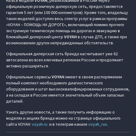
На все модели
VOYAH
, реализованные в России через
официальную розничную дилерскую сеть, предоставляется
гарантия 5 лет (или 100 000 километров). Кроме того, владельцу
таких моделей доступен весь спектр услуг в рамках программы
«VOYAH – ПОМОЩЬ НА ДОРОГЕ», включающий помимо прочего
экстренную техническую помощь на дорогах и эвакуацию в
ближайший дилерский центр
VOYAH
в случае ДТП, а также при
возникновении других непредвиденных обстоятельств.
Официальная дилерская сеть бренда насчитывает уже 62
автосалона во всех ключевых регионах России и продолжает
активно расширяться.
Официальные сервисы
VOYAH
имеют в своем распоряжении
полный комплект необходимого диагностического
оборудования и штат высококвалифицированных сотрудников,
а на складах в России имеется значительный объем запасных
деталей.
Узнать другие новости, а также получить информацию о
моделях и акциях бренда можно на странице официального
сайта VOYAH:
voyah.ru
и в телеграм-канале
voyah_rus
.