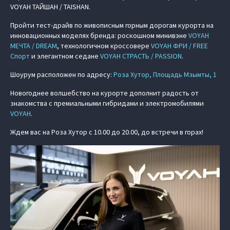
VOYAH ТАЙШАН / TAISHAN.
Пройти тест-драйв по живописным горным дорогам курорта на
инновационных моделях бренда: роскошном минивэне
VOYAH
МЕЧТА / DREAM
, технологичном кроссовере
VOYAH ФРИ / FREE
Спорт
и элегантном седане
VOYAH СТРАСТЬ / PASSION
.
Шоурум расположен по адресу:
Роза Хутор, Площадь Мзымты, 1
Новогоднее волшебство на курорте дополнит радость от
знакомства с премиальными гибридами и электромобилями
VOYAH
.
Ждем вас на Роза Хутор с 10.00 до 20.00, до встречи в горах!