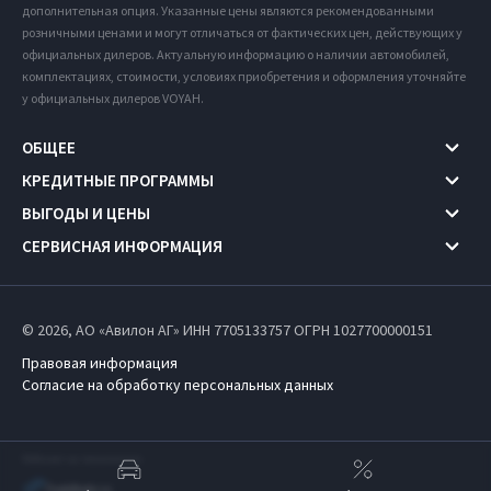
дополнительная опция. Указанные цены являются рекомендованными
розничными ценами и могут отличаться от фактических цен, действующих у
официальных дилеров. Актуальную информацию о наличии автомобилей,
комплектациях, стоимости, условиях приобретения и оформления уточняйте
у официальных дилеров VOYAH.
ОБЩЕЕ
КРЕДИТНЫЕ ПРОГРАММЫ
ВЫГОДЫ И ЦЕНЫ
СЕРВИСНАЯ ИНФОРМАЦИЯ
© 2026, АО «Авилон АГ» ИНН 7705133757
ОГРН 1027700000151
Правовая информация
Согласие на обработку персональных данных
Работает на технологиях