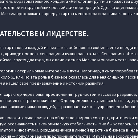
атель образовательного холдинга «Нетология-групп» и множества друг
нес одной из крупнейших российских корпораций. Сделка оценивалас
 Максим продолжает карьеру стартап-менеджера и развивает новые 
АТЕЛЬСТВЕ И ЛИДЕРСТВЕ.
 стартапов, и каждый из них — как ребенок: ты любишь его и всегда го
, приходит момент сепарации и нужно расстаться. Сепарация с «Нето
ейчас, спустя два года, мы с вами едем по Москве и многие места напо
тологии» открыл новые интересные пути. Например, я смог попробоват
коло $1 млн. Но эта роль в бизнесе оказалась для меня слишком пассив
м я нашел свое предназначение и источник развития.
т характер через опыт преодоления трудностей: кассовых разрывов,
гда проект на грани выживания. Одновременно ты учишься быть лидеро
ивлекающие сильных людей, — развиваешься как управленец и бизне
ли положительно влияют на общество: широко смотрят, критически мы
ую осознанность и экономическую стабильность. Мне бы хотелось, ч
опытом и инсайтами, рождающимися в личной практике бизнеса в Теле
миссия — популяризация предпринимательства. И пусть на макроуровне