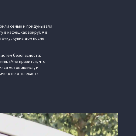
роили семью и придумывали
 в кафешках вокруг. А в
точку, купив дом после
систем безопасности:
ия. «Мне нравится, что
ился мотоциклист, и
ичего не отвлекает».