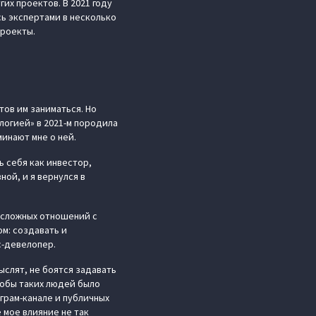
их проектов. В 2021 году
ь экспертами в несколько
проекты.
тов им заниматься. Но
логией» в 2021-м породила
минают мне о ней.
ь себя как инвестор,
ной, и я вернулся в
 сложных отношений с
м: создавать и
с-девелопер.
слят, не боятся задавать
тобы таких людей было
грам-канале и публичных
 мое влияние не так