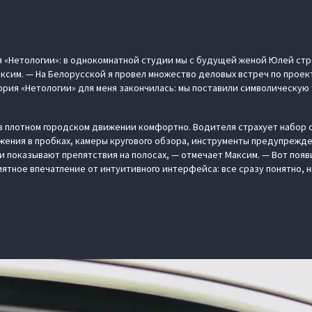
я «Нетологии»: в однокомнатной студии мы с будущей женой Юлей ст
ксим. — На Белорусской я провел множество деловых встреч по проекту
рия «Нетологии» для меня закончилась: мы поставили символическую 
N в плотном городском движении комфортно. Водителя страхует набор 
жения в пробках, камеры кругового обзора, инструменты предупрежден
и показывают препятствия на полосах, — отмечает Максим. — Вот появ
ятное впечатление от интуитивного интерфейса: все сразу понятно, н