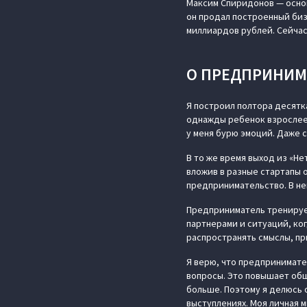
Максим Спиридонов — основ
он продал построенный биз
миллиардов рублей. Сейчас
О ПРЕДПРИНИМ
Я построил полтора десятка
однажды ребенок взрослеет
у меня бурю эмоций. Даже с
В то же время выход из «Не
вложив в разные стартапы о
предпринимательство. В не
Предприниматель тренируе
партнерами и ситуаций, ко
распространять смыслы, пр
Я верю, что предпринимате
вопросы. Это повышает общ
больше. Поэтому я делюсь 
выступлениях. Моя личная 