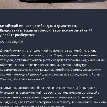
Китайский минивэн с гибридным двигателем.
Представительский автомобиль или все же семейный?
Давайте разберемся.
КАК ВЫГЛЯДИТ:
Длиной почти пять с половиной метров, этот автомобиль очень
внушительно смотрится на дороге. Фары, с учетом современных
трендов, даже широковаты (хотя смотрятся гармонично), и нельзя не
обратить внимание на плечевую линию, плавно изогнутую,
поддерживающую силуэт крыши автомобиля. Совмещенные ручки
задней и передней дверей дерзко вызывают ассоциацию с Роллс-
Ройсом, обратили внимание?
Внушительная колесная база 3200 и низкая посадка (это, правда,
благодаря пневматической подвеске, автоматически встающей в
парковочный режим) – воплощенная устойчивость. Возникает
ощущение, что автомобиль прилип к асфальту, и никакими силами его
не раскачать. Впрочем, об этом чуть позже.