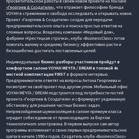
просветительской работы в своем новом проекте на YouTube
«Георгиев & Создатели»
, что отражает философию бренда
VOYAH в стремлении к свободе исследовать и открывать новое.
Проект «Георгиев & Создатели» создан для передачи
предпринимательского опыта и поиска простых ответов на
сложные вопросы. Владелец компании «Медовый дом»,
фабрики «Крестецкая строчка», клуба «BusinessClass» готов
помогать малому и среднему бизнесу эффективно расти и
безошибочно достигать поставленных целей.
Индивидуальные
бизнес-разборы участников пройдут в
комфортном салоне VOYAH МЕЧТА / DREAM в топовой 4х
местной комплектации FIRST
в формате интервью.
Предприниматели ответят на вопросы Антона Георгиева и
посмотрят на свой проект под другим углом. Мобильный офис
VOYAH МЕЧТА / DREAM подстроится под потребности гостей
проекта «Георгиев & Создатели» и сформирует уединенную
обстановку для решения частных бизнес-задач.
Непревзойденная шумоизоляция в салоне премиум-класса
оградит собеседников от происходящего за бортом
технологичного электровэна. В первом выпуске сам автор
программы вспоминает о своих первых предпринимательских
шагах в начале 1990-х годов. Создатель клуба «BusinessClass»