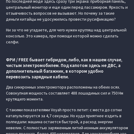
По последней моде здесь сразу три экрана: приборная панель,
центральный монитор и еще один перед пассажиром. Яркость и
отзывчивость вопросов не вызывают. Но почему за такие
деньги китайцы не удосужились провести русификацию?
Ни за что не угадаете, для чего нужен кругляш над центральной
консолью. Это камера, при помощи которой можно сделать
селфи.
ФРИ / FREE бывает гибридом, либо, как в нашем случае,
чистым электромобилем. Под капотом здесь не ДВС, а
дополнительный багажник, в котором удобно
перевозить зарядные кабели.
Два синхронных электромотора расположены на обеих осях.
Совокупная мощность составляет 488 лошадиных сил и 750 Нм
крутящего момента.
С такими показателями Voyah просто летит: с места до сотни
катапультируется за 4,7 секунды. Но куда приятнее ездить в
полпедали: машина остается быстрой, а расход энергии
невелик. С полностью заряженным литий-ионным аккумулятором
можно проехать более 400 километров. Для электромобиля это