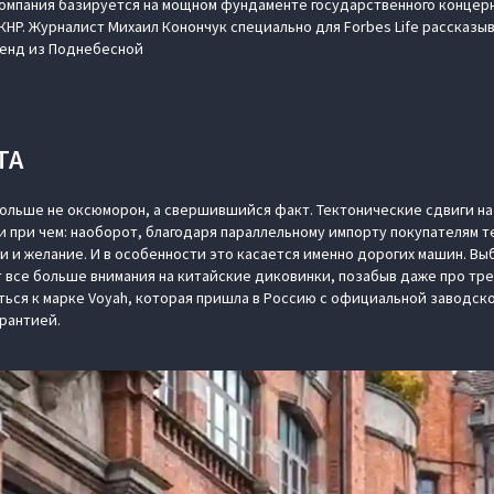
компания базируется на мощном фундаменте государственного концерн
КНР. Журналист Михаил Конончук специально для Forbes Life рассказы
енд из Поднебесной
ТА
ольше не оксюморон, а свершившийся факт. Тектонические сдвиги н
и при чем: наоборот, благодаря параллельному импорту покупателям 
и и желание. И в особенности это касается именно дорогих машин. Вы
 все больше внимания на китайские диковинки, позабыв даже про тре
ься к марке Voyah, которая пришла в Россию с официальной заводс
арантией.