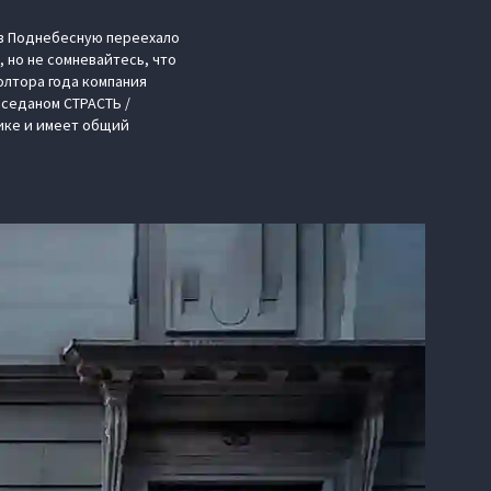
 в Поднебесную переехало
 но не сомневайтесь, что
олтора года компания
 седаном СТРАСТЬ /
нике и имеет общий