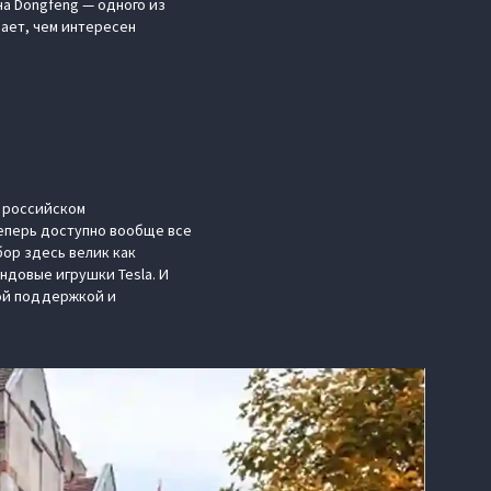
а Dongfeng — одного из
вает, чем интересен
а российском
теперь доступно вообще все
бор здесь велик как
ндовые игрушки Tesla. И
кой поддержкой и