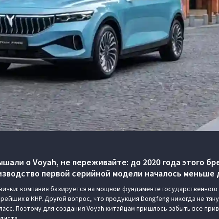
ышали о Voyah, не переживайте: до 2020 года этого бр
изводство первой серийной модели началось меньше д
овички: компания базируется на мощном фундаменте государственного
рейших в КНР. Другой вопрос, что продукция Dongfeng никогда не тянул
ласс. Поэтому для создания Voyah китайцам пришлось забыть все прив
 листа.