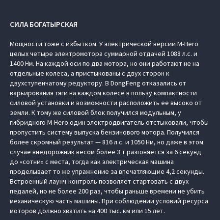
СИЛА БОГАТЫРСКАЯ
Мощности тоже с избытком. У электрической версии M-Hero
целых четыре электромотора суммарной отдачей 1088 л.с. и
1400 Нм. На каждой оси по два мотора, но они работают не на
отдельные колеса, а пристыкованы с двух сторон к
двухступенчатому редуктору. В DongFeng отказались от
варьирования тяги на каждом колесе в пользу компактности
силовой установки и возможности расположить ее высоко от
земли. К тому же силовой блок получился модульным, у
гибридного M-Hero один электродвигатель отстыковали, чтобы
пропустить систему выпуска бензинового мотора. Получился
более скромный результат — 816 л.с. и 1050 Нм, но даже в этом
случае внедорожник весом более 3 т разгоняется за 6 секунд
до «сотни» с места, тогда как электрическая машина
проделывает то же упражнение за впечатляющие 4,2 секунды.
Встроенный лаунч-контроль позволяет стартовать с двух
педалей, но не более 200 раз, чтобы раньше времени не убить
механическую часть машины. При соблюдении условий ресурса
моторов должно хватить на 400 тыс. км или 15 лет.