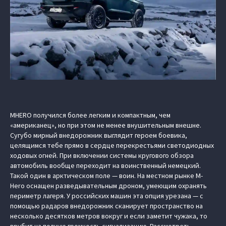
MHERO получился более легким и компактным, чем
«американец», но при этом не менее внушительным внешне.
Сугубо мирный внедорожник выглядит героем боевика,
целящимся тебе прямо в сердце перекрестьями светодиодных
ходовых огней. При включении системы кругового обзора
автомобиль вообще переходит на воинственный немецкий.
Такой один в арктическом поле — воин. На местном рынке M-
Hero оснащен разведывательным дроном, умеющим охранять
периметр лагеря. У российских машин эта опция урезана — с
помощью радаров внедорожник сканирует пространство на
несколько десятков метров вокруг и если заметит чужака, то
врубит на полную громкость сигнализацию. Рассмотреть