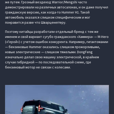
же путем. Грозный вездеход Warrior/Mengshi часто
демонстрировали на различных автосалонах, и он даже получил
гражданскую версию, как когда-то Hummer H1. Такой
автомобиль оказался слишком специфическим и мог
понравится разве что Шварценеггеру.
Поэтому китайцы разработали отдельный бренд с тем же
именем и свой вариант сугубо гражданского «Хаммера» — M-Hero
(«Герой») с учетом ошибок конкурента. Например, гигантомании
— бензиновые Hummer оказались слишком прожорливыми,
новые электрические — слишком тяжелыми. DongFeng
изначально делал свою машину электрической, в крайнем
случае гибридной — по последовательной схеме, где
бензиновый мотор не связан с колесами.