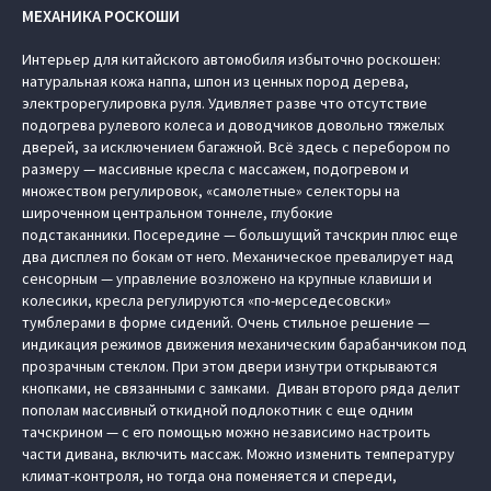
МЕХАНИКА РОСКОШИ
Интерьер для китайского автомобиля избыточно роскошен:
натуральная кожа наппа, шпон из ценных пород дерева,
электрорегулировка руля. Удивляет разве что отсутствие
подогрева рулевого колеса и доводчиков довольно тяжелых
дверей, за исключением багажной. Всё здесь с перебором по
размеру — массивные кресла с массажем, подогревом и
множеством регулировок, «самолетные» селекторы на
широченном центральном тоннеле, глубокие
подстаканники. Посередине — большущий тачскрин плюс еще
два дисплея по бокам от него. Механическое превалирует над
сенсорным — управление возложено на крупные клавиши и
колесики, кресла регулируются «по-мерседесовски»
тумблерами в форме сидений. Очень стильное решение —
индикация режимов движения механическим барабанчиком под
прозрачным стеклом. При этом двери изнутри открываются
кнопками, не связанными с замками. Диван второго ряда делит
пополам массивный откидной подлокотник с еще одним
тачскрином — с его помощью можно независимо настроить
части дивана, включить массаж. Можно изменить температуру
климат-контроля, но тогда она поменяется и спереди,