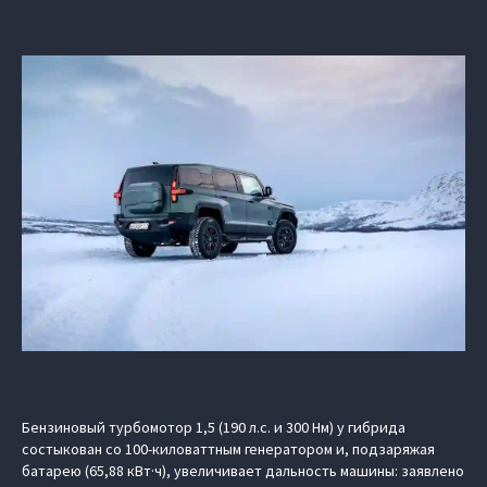
Бензиновый турбомотор 1,5 (190 л.с. и 300 Нм) у гибрида
состыкован со 100-киловаттным генератором и, подзаряжая
батарею (65,88 кВт·ч), увеличивает дальность машины: заявлено