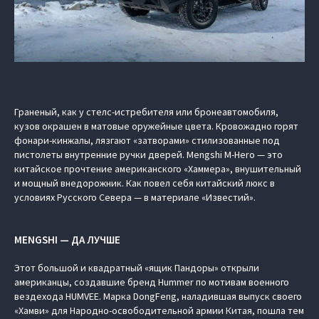
Граненый, как у стелс-истребителя или бронеавтомобиля,
кузов окрашен в матовые оружейные цвета. Кровожадно горят
фонари-кинжалы, лязгают «затворами» стилизованные под
пистолеты внутренние ручки дверей. Mengshi M-Hero — это
китайское прочтение американского «Хаммера», внушительный
и мощный внедорожник. Как повел себя китайский люкс в
условиях Русского Севера — в материале «Известий».
MENGSHI — ДА ЛУЧШЕ
Этот большой и квадратный «ящик Пандоры» открыли
американцы, создавшие бренд Hummer по мотивам военного
вездехода HUMVEE. Марка DongFeng, наладившая выпуск своего
«Хамви» для Народно-освободительной армии Китая, пошла тем