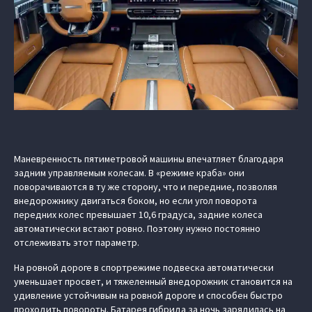
Маневренность пятиметровой машины впечатляет благодаря
задним управляемым колесам. В «режиме краба» они
поворачиваются в ту же сторону, что и передние, позволяя
внедорожнику двигаться боком, но если угол поворота
передних колес превышает 10,6 градуса, задние колеса
автоматически встают ровно. Поэтому нужно постоянно
отслеживать этот параметр.
На ровной дороге в спортрежиме подвеска автоматически
уменьшает просвет, и тяжеленный внедорожник становится на
удивление устойчивым на ровной дороге и способен быстро
проходить повороты. Батарея гибрида за ночь зарядилась на