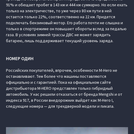
91% и обещает пробег в 143 км и 444 км суммарно. Но если ехать
только на электричестве, то уже через 80 км пути в ней
остается только 22%, соответственно на 22 км. Придется
подключать бензиновый мотор. Его работа почти не слышна и
только в спортрежиме он повышает обороты вслед за педалью
газа. В условиях зимней трассы ДВС не может зарядить
батарею, лишь поддерживает текущий уровень заряда.
НОМЕР ОДИН
Российских покупателей, впрочем, особенности M-Hero не
останавливают. Тем более что машины поставляются
официально и с гарантией. Пока на официальном сайте
дистрибьютора M-HERO представлен только гибридный
автомобиль. У нас решили отказаться от бренда Mengshi и от
индекса 917, в России внедорожник выйдет как M-Hero I,
следующие номера — для трехдверной модели и пикапа.