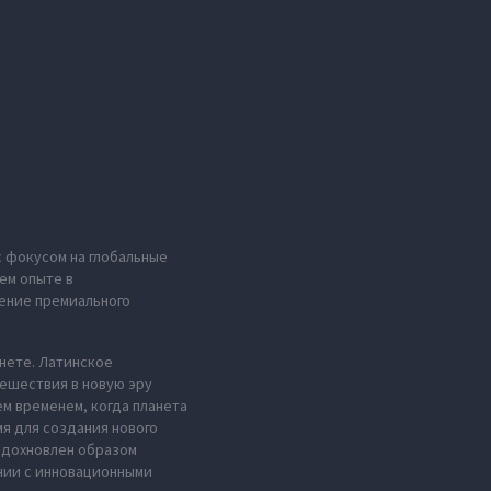
с фокусом на глобальные
ем опыте в
ение премиального
анете. Латинское
тешествия в новую эру
м временем, когда планета
мя для создания нового
 вдохновлен образом
нии с инновационными