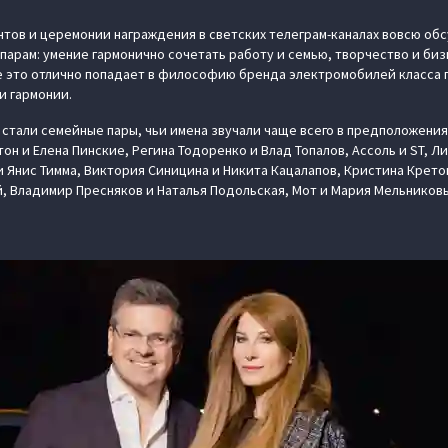
тов и церемонии награждения в светских телеграм-каналах вовсю обс
 парам: умение гармонично сочетать работу и семью, творчество и би
се это отлично попадает в философию бренда электромобилей класса 
и гармонии.
 стали семейные пары, чьи имена звучали чаще всего в предположени
он и Елена Пинские, Регина Тодоренко и Влад Топалов, Ассоль и ST, Л
и Янис Тимма, Виктория Синицина и Никита Кацалапов, Кристина Крето
, Владимир Пресняков и Наталья Подольская, Мот и Мария Мельников