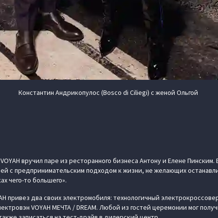
Константин Андрикопулос (Bosco di Ciliegi) с женой Ольгой
VOYAH вручил паре из ресторанного бизнеса Антону и Елене Пинским. 
ей с предпринимательским подходом к жизни, не желающих останавли
ах чего-то большего».
AH привез два своих электромобиля: технологичный электрокроссовер
ектровэн VOYAH МЕЧТА / DREAM. Любой из гостей церемонии мог полу
также записаться на тест-драйв в дилерский центр.