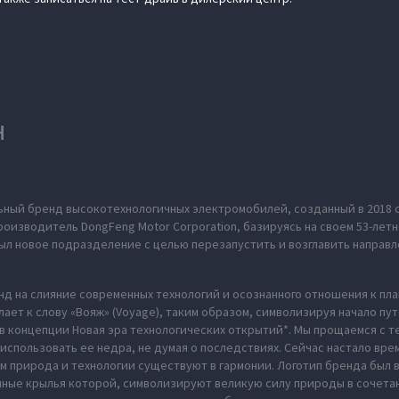
H
ьный бренд высокотехнологичных электромобилей, созданный в 2018 
оизводитель DongFeng Motor Corporation, базируясь на своем 53-летн
л новое подразделение с целью перезапустить и возглавить направл
нд на слияние современных технологий и осознанного отношения к пл
ает к слову «Вояж» (Voyage), таким образом, символизируя начало пу
в концепции Новая эра технологических открытий*. Мы прощаемся с те
использовать ее недра, не думая о последствиях. Сейчас настало вре
м природа и технологии существуют в гармонии. Логотип бренда был
нные крылья которой, символизируют великую силу природы в сочета