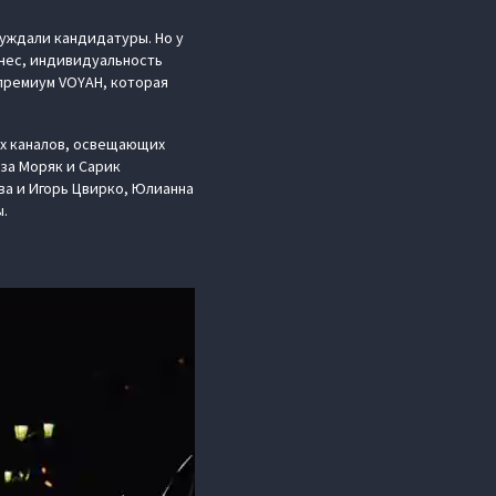
уждали кандидатуры. Но у
знес, индивидуальность
премиум VOYAH, которая
ях каналов, освещающих
иза Моряк и Сарик
ва и Игорь Цвирко, Юлианна
ы.