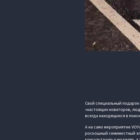
Свой специальный подарок 
«настоящих новаторов, люд
всегда находящихся в поиск
А на само мероприятие VOY
роскошный семиместный эл
консультацию о моделях, а 